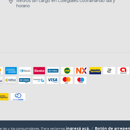
Retiros sin cargo en Colegiales coordinando día y
horario
e las y los consumidores. Para reclamos
ingresá acá.
/
Botón de arrepen