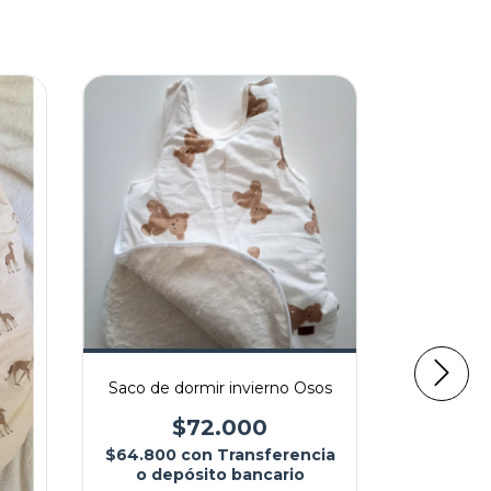
Saco de dormir invierno Osos
$72.000
$64.800
con
Transferencia
o depósito bancario
Saco de d