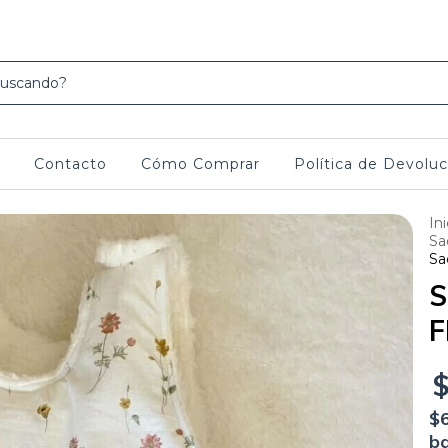
escuento con transferencia y 3 cuotas sin interés con Visa y Maester, pedir lirk
Contacto
Cómo Comprar
Política de Devoluc
Ini
Sa
Sa
S
F
$
ba