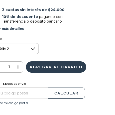
3
cuotas sin interés de
$24.000
10% de descuento
pagando con
Transferencia o depósito bancario
r más detalles
le
CAMBIAR CP
regas para el CP:
Medios de envío
CALCULAR
sé mi código postal