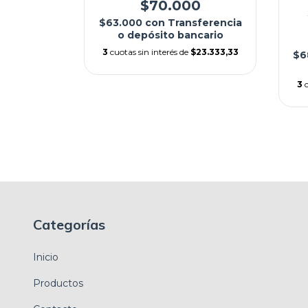
$70.000
$63.000
con
Transferencia
0
o depósito bancario
sferencia
3
cuotas sin interés de
$23.333,33
$6
ncario
$23.333,33
3
Categorías
Inicio
Productos