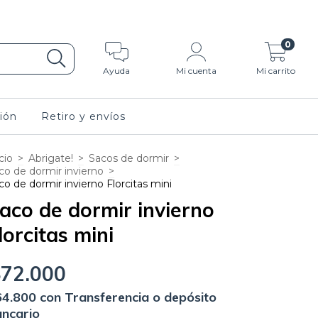
 de pago.
0
Ayuda
Mi cuenta
Mi carrito
ión
Retiro y envíos
cio
>
Abrigate!
>
Sacos de dormir
>
co de dormir invierno
>
co de dormir invierno Florcitas mini
aco de dormir invierno
lorcitas mini
$72.000
64.800
con
Transferencia o depósito
ncario