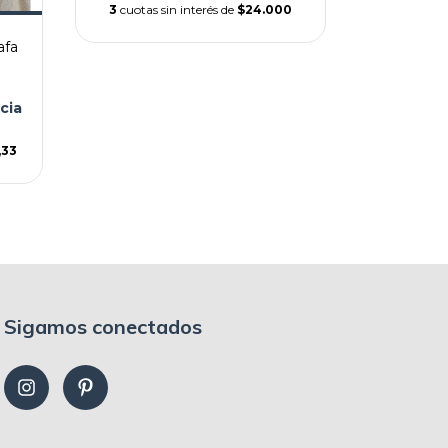
3
cuotas sin interés de
$24.000
afa
$63.000
o dep
3
cuotas si
cia
,33
Sigamos conectados