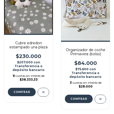
Cubre edredon
estampado una plaza
Organizador de coche
Primavera (bolso)
$230.000
$84.000
$207.000
con
Transferencia o
$75.600
con
depósito bancario
Transferencia o
6
cuotas sin interés de
depósito bancario
$38.333,33
3
cuotas sin interés de
$28.000
COMPRAR