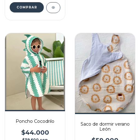
COMPRAR
Poncho Cocodrilo
Saco de dormir verano
León
$44.000
$39.600
con