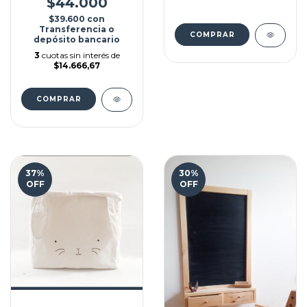
$44.000
$39.600
con
Transferencia o
depósito bancario
3
cuotas sin interés de
$14.666,67
COMPRAR
37
%
30
%
OFF
OFF