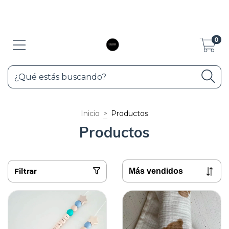
10% de descuento con transferencia y 3 cuotas sin interés con Visa y
Maester, pedir lirk de pago.
0
Inicio
>
Productos
Productos
Filtrar