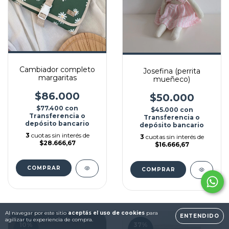
Cambiador completo
Josefina (perrita
margaritas
mueñeco)
$86.000
$50.000
$77.400
con
$45.000
con
Transferencia o
Transferencia o
depósito bancario
depósito bancario
3
cuotas sin interés de
3
cuotas sin interés de
$28.666,67
$16.666,67
Al navegar por este sitio
aceptás el uso de cookies
para
ENTENDIDO
agilizar tu experiencia de compra.
10
%
37
%