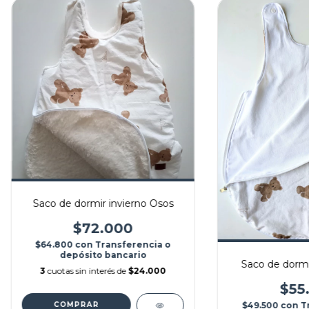
Saco de dormir invierno Osos
$72.000
$64.800
con
Transferencia o
depósito bancario
Saco de dormi
3
cuotas sin interés de
$24.000
$55
$49.500
con
T
COMPRAR