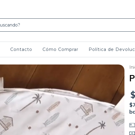
escuento con transferencia y 3 cuotas sin interés con Visa y Maester, pedir lirk
Contacto
Cómo Comprar
Política de Devoluc
Ini
P
$
ba