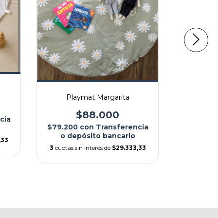
Pla
$79.200
o dep
Playmat Margarita
3
cuotas si
$88.000
cia
$79.200
con
Transferencia
o depósito bancario
,33
3
cuotas sin interés de
$29.333,33