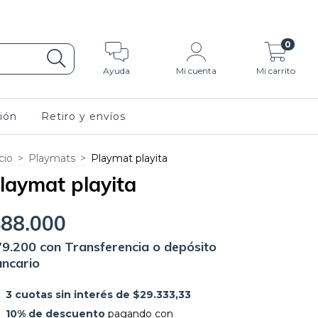
 de pago.
0
Ayuda
Mi cuenta
Mi carrito
ión
Retiro y envíos
cio
>
Playmats
>
Playmat playita
laymat playita
$88.000
79.200
con
Transferencia o depósito
ncario
3
cuotas sin interés de
$29.333,33
10% de descuento
pagando con