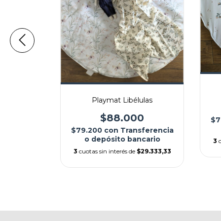
Playmat Libélulas
jas
$88.000
$7
0
$79.200
con
Transferencia
sferencia
o depósito bancario
3
ncario
3
cuotas sin interés de
$29.333,33
$29.333,33