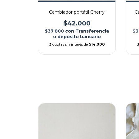
il León
Cambiador portátil Cherry
Ca
0
$42.000
sferencia
$37.800
con
Transferencia
$3
ncario
o depósito bancario
e
$14.000
3
cuotas sin interés de
$14.000