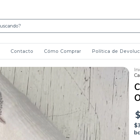
escuento con transferencia y 3 cuotas sin interés con Visa y Maester, pedir lirk
Contacto
Cómo Comprar
Política de Devoluc
Ini
Ca
C
O
$
ba