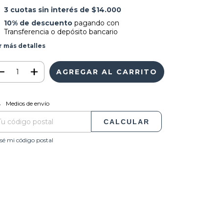
3
cuotas sin interés de
$14.000
10% de descuento
pagando con
Transferencia o depósito bancario
r más detalles
CAMBIAR CP
regas para el CP:
Medios de envío
CALCULAR
sé mi código postal