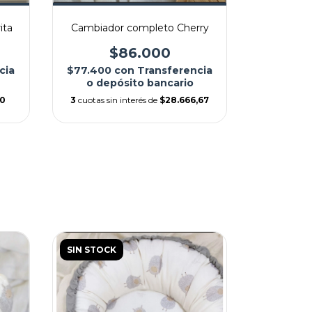
Cambia
ita
Cambiador completo Cherry
$86.000
$37.800
cia
$77.400
con
Transferencia
o dep
o depósito bancario
3
cuotas 
00
3
cuotas sin interés de
$28.666,67
SIN STOCK