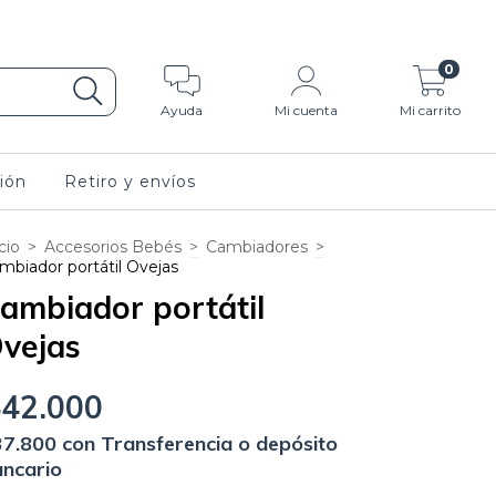
 de pago.
0
Ayuda
Mi cuenta
Mi carrito
ión
Retiro y envíos
cio
>
Accesorios Bebés
>
Cambiadores
>
mbiador portátil Ovejas
ambiador portátil
vejas
$42.000
37.800
con
Transferencia o depósito
ncario