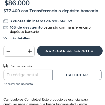
$86.000
$77.400
con
Transferencia o depósito bancario
3
cuotas sin interés de
$28.666,67
10% de descuento
pagando con Transferencia o
depósito bancario
Ver más detalles
CAMBIAR CP
Entregas para el CP:
Medios de envío
CALCULAR
No sé mi código postal
Cambiadores Completos! Este producto es esencial para
cualquier papá o mamá que busca funcionalidad y estilo.