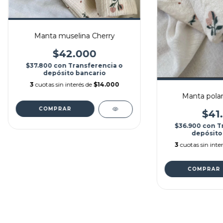
Manta muselina Cherry
$42.000
$37.800
con
Transferencia o
depósito bancario
3
cuotas sin interés de
$14.000
Manta polar
$41
$36.900
con
T
depósito
3
cuotas sin inte