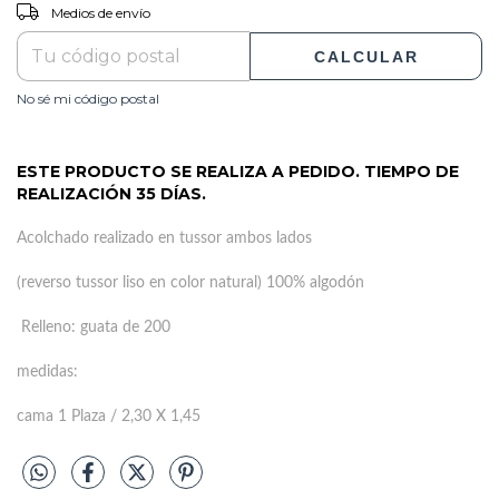
CAMBIAR CP
Entregas para el CP:
Medios de envío
CALCULAR
No sé mi código postal
ESTE PRODUCTO SE REALIZA A PEDIDO. TIEMPO DE
REALIZACIÓN 35 DÍAS.
Acolchado realizado en tussor ambos lados
(reverso tussor liso en color natural) 100% algodón
Relleno: guata de 200
medidas:
cama 1 Plaza / 2,30 X 1,45