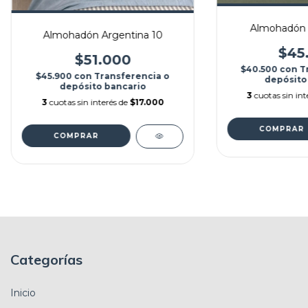
Almohadón
Almohadón Argentina 10
$45
$51.000
$40.500
con
T
$45.900
con
Transferencia o
depósito
depósito bancario
3
cuotas sin int
3
cuotas sin interés de
$17.000
Categorías
Inicio