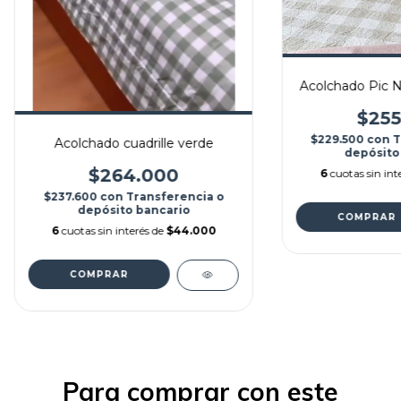
Acolchado Pic N
$255
$229.500
con
T
Acolchado cuadrille verde
depósito
$264.000
6
cuotas sin int
$237.600
con
Transferencia o
depósito bancario
COMPRAR
6
cuotas sin interés de
$44.000
COMPRAR
Para comprar con este